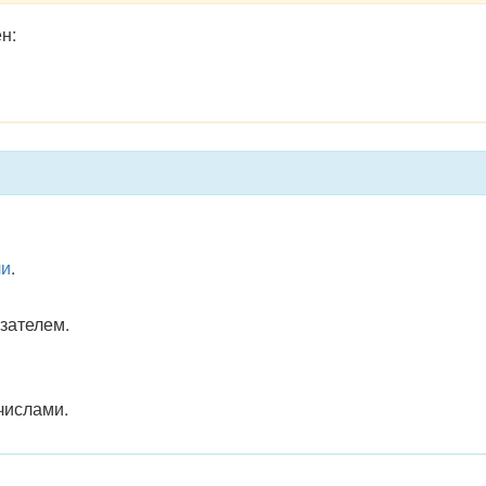
н:
ли
.
зателем.
числами.