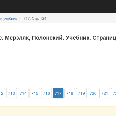
к учебник
717. Стр. 124
с. Мерзляк, Полонский. Учебник. Страниц
12
713
714
715
716
717
718
719
720
721
7