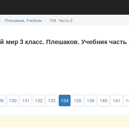
Плешаков. Учебник
134. Часть 2
 мир 3 класс. Плешаков. Учебник часть 
26
130
131
132
133
134
135
139
140
141
1