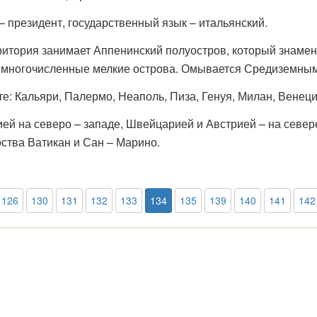
 – президент, государственный язык – итальянский.
ритория занимает Аппенинский полуостров, который знаме
е многочисленные мелкие острова. Омывается Средиземны
е: Кальяри, Палермо, Неаполь, Пиза, Генуя, Милан, Венеци
ей на северо – западе, Швейцарией и Австрией – на севере
рства Ватикан и Сан – Марино.
126
130
131
132
133
134
135
139
140
141
142