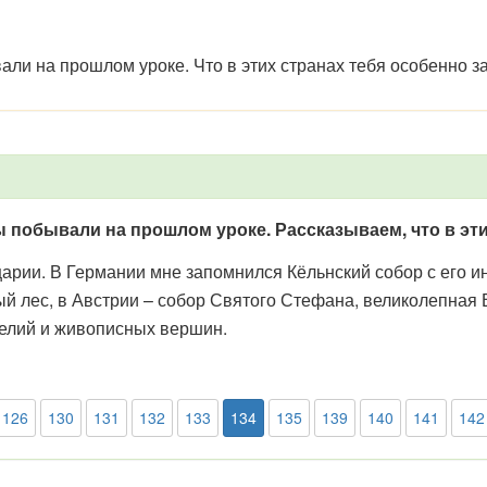
али на прошлом уроке. Что в этих странах тебя особенно 
 побывали на прошлом уроке. Рассказываем, что в эти
рии. В Германии мне запомнился Кёльнский собор с его и
 лес, в Австрии – собор Святого Стефана, великолепная 
елий и живописных вершин.
126
130
131
132
133
134
135
139
140
141
142