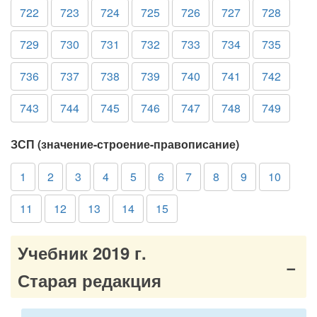
722
723
724
725
726
727
728
729
730
731
732
733
734
735
736
737
738
739
740
741
742
743
744
745
746
747
748
749
ЗСП (значение-строение-правописание)
1
2
3
4
5
6
7
8
9
10
11
12
13
14
15
Учебник 2019 г.
Старая редакция