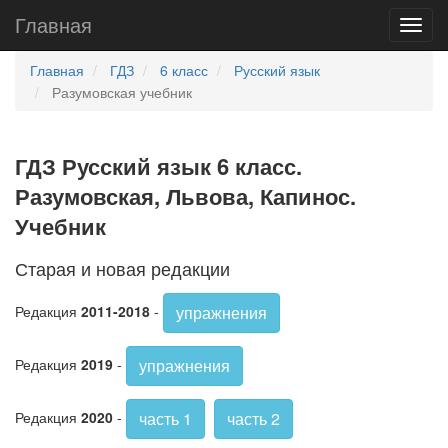
Главная
Главная
ГДЗ
6 класс
Русский язык
Разумовская учебник
ГДЗ Русский язык 6 класс.
Разумовская, Львова, Капинос.
Учебник
Старая и новая редакции
упражнения
Редакция
2011-2018
-
упражнения
Редакция
2019
-
часть 1
часть 2
Редакция
2020
-