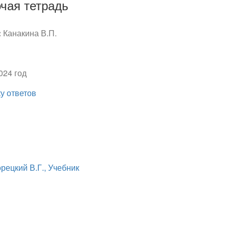
чая тетрадь
:
Канакина В.П.
024 год
ку ответов