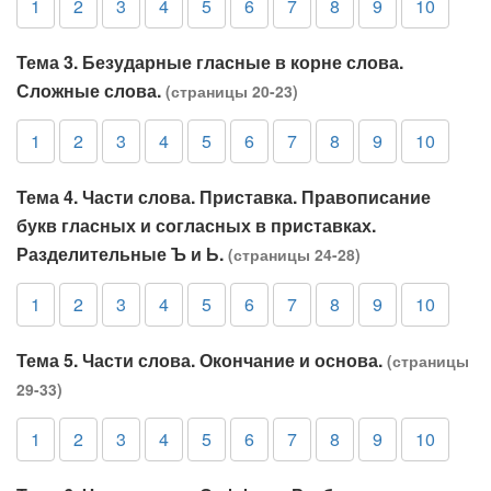
1
2
3
4
5
6
7
8
9
10
Тема 3. Безударные гласные в корне слова.
Сложные слова.
(страницы 20-23)
1
2
3
4
5
6
7
8
9
10
Тема 4. Части слова. Приставка. Правописание
букв гласных и согласных в приставках.
Разделительные Ъ и Ь.
(страницы 24-28)
1
2
3
4
5
6
7
8
9
10
Тема 5. Части слова. Окончание и основа.
(страницы
29-33)
1
2
3
4
5
6
7
8
9
10