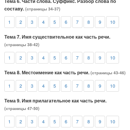
Тема 6. Части слова. Суффикс. Разбор слова по
составу.
(страницы 34-37)
1
2
3
4
5
6
7
8
9
10
Тема 7. Имя существительное как часть речи.
(страницы 38-42)
1
2
3
4
5
6
7
8
9
10
Тема 8. Местоимение как часть речи.
(страницы 43-46)
1
2
3
4
5
6
7
8
9
10
Тема 9. Имя прилагательное как часть речи.
(страницы 47-50)
1
2
3
4
5
6
7
8
9
10