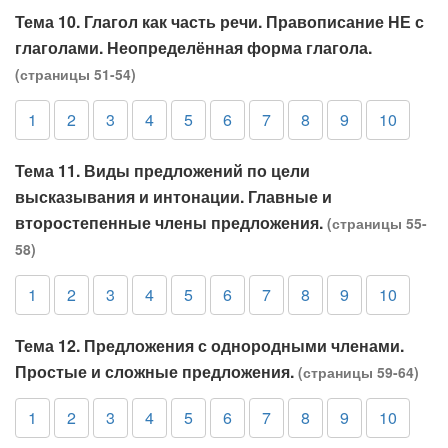
Тема 10. Глагол как часть речи. Правописание НЕ с
глаголами. Неопределённая форма глагола.
(страницы 51-54)
1
2
3
4
5
6
7
8
9
10
Тема 11. Виды предложений по цели
высказывания и интонации. Главные и
второстепенные члены предложения.
(страницы 55-
58)
1
2
3
4
5
6
7
8
9
10
Тема 12. Предложения с однородными членами.
Простые и сложные предложения.
(страницы 59-64)
1
2
3
4
5
6
7
8
9
10