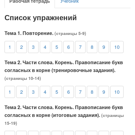
Рабочая тетрадь
Учебник
Список упражнений
Тема 1. Повторение.
(страницы 5-9)
1
2
3
4
5
6
7
8
9
10
Тема 2. Части слова. Корень. Правописание букв
согласных в корне (тренировочные задания).
(страницы 10-14)
1
2
3
4
5
6
7
8
9
10
Тема 2. Части слова. Корень. Правописание букв
согласных в корне (итоговые задания).
(страницы
15-19)