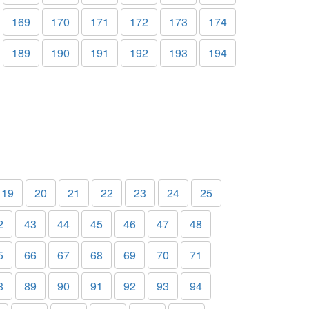
169
170
171
172
173
174
189
190
191
192
193
194
19
20
21
22
23
24
25
2
43
44
45
46
47
48
5
66
67
68
69
70
71
8
89
90
91
92
93
94