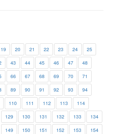
19
20
21
22
23
24
25
2
43
44
45
46
47
48
5
66
67
68
69
70
71
8
89
90
91
92
93
94
110
111
112
113
114
129
130
131
132
133
134
149
150
151
152
153
154